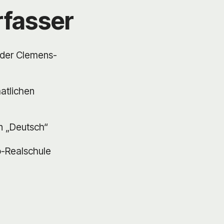
rfasser
 der Clemens-
aatlichen
n „Deutsch“
o-Realschule