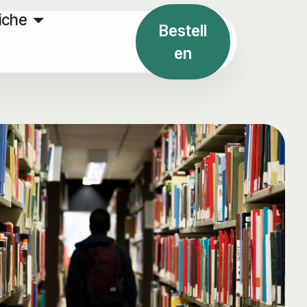
iche
Bestell
en